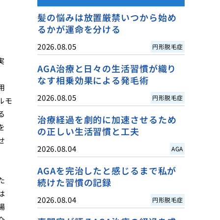
髪の悩みは放置厳禁いつから始め
るかが運命を分ける
2026.08.05
円形脱毛症
実
AGA治療と日々の生活習慣が織り
、
なす相乗効果による発毛術
用
2026.08.05
円形脱毛症
ルモ
る
治療経過を劇的に加速させるため
を
の正しい生活習慣と工夫
せ
2026.08.04
AGA
、
AGAを完治したと感じるまで私が
た
続けた習慣の記録
は
2026.08.04
円形脱毛症
場
介