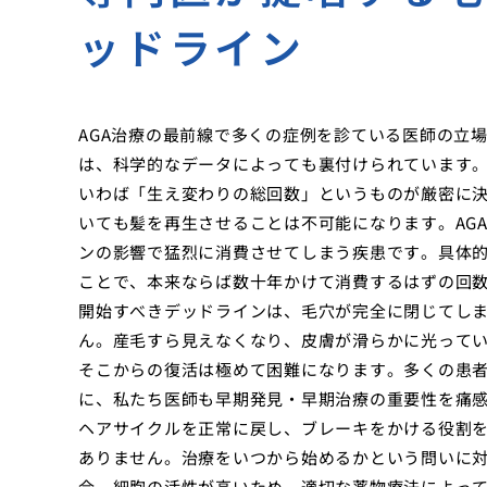
ッドライン
AGA治療の最前線で多くの症例を診ている医師の立
は、科学的なデータによっても裏付けられています
いわば「生え変わりの総回数」というものが厳密に
いても髪を再生させることは不可能になります。AG
ンの影響で猛烈に消費させてしまう疾患です。具体
ことで、本来ならば数十年かけて消費するはずの回
開始すべきデッドラインは、毛穴が完全に閉じてし
ん。産毛すら見えなくなり、皮膚が滑らかに光って
そこからの復活は極めて困難になります。多くの患
に、私たち医師も早期発見・早期治療の重要性を痛
ヘアサイクルを正常に戻し、ブレーキをかける役割
ありません。治療をいつから始めるかという問いに
合、細胞の活性が高いため、適切な薬物療法によっ