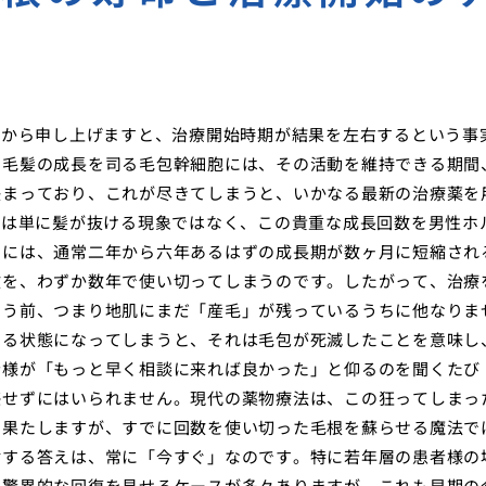
場から申し上げますと、治療開始時期が結果を左右するという事
。毛髪の成長を司る毛包幹細胞には、その活動を維持できる期間
決まっており、これが尽きてしまうと、いかなる最新の治療薬を
Aは単に髪が抜ける現象ではなく、この貴重な成長回数を男性ホ
的には、通常二年から六年あるはずの成長期が数ヶ月に短縮され
数を、わずか数年で使い切ってしまうのです。したがって、治療
まう前、つまり地肌にまだ「産毛」が残っているうちに他なりま
いる状態になってしまうと、それは毛包が死滅したことを意味し
者様が「もっと早く相談に来れば良かった」と仰るのを聞くたび
感せずにはいられません。現代の薬物療法は、この狂ってしまっ
を果たしますが、すでに回数を使い切った毛根を蘇らせる魔法で
対する答えは、常に「今すぐ」なのです。特に若年層の患者様の
て驚異的な回復を見せるケースが多々ありますが、これも早期の