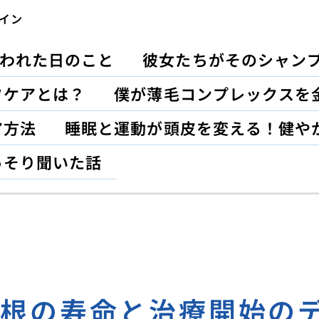
イン
われた日のこと
彼女たちがそのシャン
フケアとは？
僕が薄毛コンプレックスを
ア方法
睡眠と運動が頭皮を変える！健や
っそり聞いた話
毛根の寿命と治療開始の