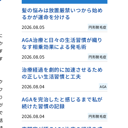
髪の悩みは放置厳禁いつから始め
るかが運命を分ける
2026.08.05
円形脱毛症
に
AGA治療と日々の生活習慣が織り
か
なす相乗効果による発毛術
す
2026.08.05
円形脱毛症
す
、
治療経過を劇的に加速させるため
、
の正しい生活習慣と工夫
ク
2026.08.04
AGA
フ
り
AGAを完治したと感じるまで私が
が
続けた習慣の記録
で
2026.08.04
円形脱毛症
活
禁