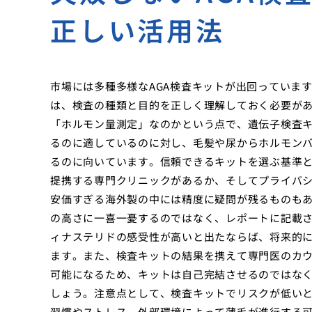
正しい活用法
市場には多種多様なAGA検査キットが出回っていま
は、検査の種類と目的を正しく理解しておく必要が
「ホルモン量測定」なのかという点で、遺伝子検査
るのに適しているのに対し、毛髪や尿からホルモン
るのに向いています。信頼できるキットを選ぶ基準
提携する専門クリニックがあるか、そしてプライバ
安価すぎる海外製の中には精度に疑問が残るものも
の高さに一喜一憂するのではなく、レポートに記載
ィナステリドの感受性が高いと出たならば、将来的
ます。また、検査キットの結果を携えて専門医のカ
可能になるため、キットは自己完結させるのではな
しょう。注意点として、検査キットでリスクが低い
習慣やストレス、外部環境によって薄毛が進行する