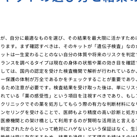
すが、自分に最適なものを選び、その結果を最大限に活かすため
あります。まず確認すべきは、そのキットが「遺伝子検査」なの
キットは一生変わることのない自分の体質や将来のリスクを判定
バランスを調べるタイプは現在の身体の状態や薬の効き目を確認
としては、国内の認定を受けた検査機関で解析が行われているか
シー保護の体制が万全であるかをチェックすることが重要であり
あるため注意が必要です。検査結果を受け取った後は、単にリス
されている「薬の感受性」という項目を注視すべきであり、もし
にクリニックでその薬を処方してもらう際の有力な判断材料にな
ウンセリングを受けることで、医師もより精度の高い診断と処方
く医療機関との架け橋として利用するのが賢明な活用法と言える
と判定されたからといって絶対にハゲないという保証はなく、生
可能性は常に存在するため、結果を過信して不摂生を続けるのは