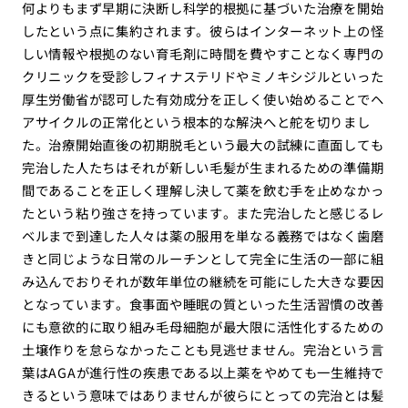
何よりもまず早期に決断し科学的根拠に基づいた治療を開始
したという点に集約されます。彼らはインターネット上の怪
しい情報や根拠のない育毛剤に時間を費やすことなく専門の
クリニックを受診しフィナステリドやミノキシジルといった
厚生労働省が認可した有効成分を正しく使い始めることでヘ
アサイクルの正常化という根本的な解決へと舵を切りまし
た。治療開始直後の初期脱毛という最大の試練に直面しても
完治した人たちはそれが新しい毛髪が生まれるための準備期
間であることを正しく理解し決して薬を飲む手を止めなかっ
たという粘り強さを持っています。また完治したと感じるレ
ベルまで到達した人々は薬の服用を単なる義務ではなく歯磨
きと同じような日常のルーチンとして完全に生活の一部に組
み込んでおりそれが数年単位の継続を可能にした大きな要因
となっています。食事面や睡眠の質といった生活習慣の改善
にも意欲的に取り組み毛母細胞が最大限に活性化するための
土壌作りを怠らなかったことも見逃せません。完治という言
葉はAGAが進行性の疾患である以上薬をやめても一生維持で
きるという意味ではありませんが彼らにとっての完治とは髪