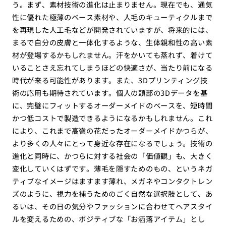
う。まず、素材技術の進化は止まりません。現在でも、通気
性に優れた極薄のベース素材や、人毛のキューティクルまで
を再現した人工毛などが開発されていますが、将来的には、
まるで自分の皮膚と一体化するような、生体親和性の高い素
材が登場するかもしれません。汗をかいても蒸れず、着けて
いることさえ忘れてしまうほどの快適さが、当たり前になる
時代が来る可能性があります。また、3Dプリンティング技
術の応用も期待されています。個人の頭部の3Dデータを基
に、完璧にフィットするオーダーメイドのベースを、短時間
かつ低コストで製造できるようになるかもしれません。これ
により、これまで高嶺の花だったオーダーメイドかつらが、
より多くの人々にとって身近な存在になるでしょう。技術の
進化と同時に、かつらに対する社会の「価値観」も、大きく
変化していくはずです。薄毛を隠すためのもの、というネガ
ティブなイメージはますます薄れ、メガネやコンタクトレン
ズのように、視力を補うためのごく自然な選択肢として、あ
るいは、その日の気分やファッションに合わせてヘアスタイ
ルを変えるための、ポジティブな「お洒落アイテム」とし