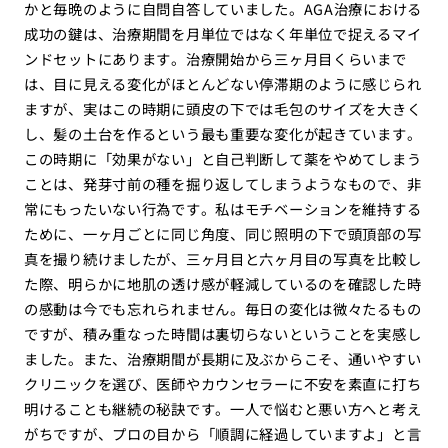
かと毎晩のように自問自答していました。AGA治療における
成功の鍵は、治療期間を月単位ではなく年単位で捉えるマイ
ンドセットにあります。治療開始から三ヶ月目くらいまで
は、目に見える変化がほとんどない停滞期のように感じられ
ますが、実はこの時期に頭皮の下では毛包のサイズを大きく
し、髪の土台を作るという最も重要な変化が起きています。
この時期に「効果がない」と自己判断して薬をやめてしまう
ことは、発芽寸前の種を掘り返してしまうようなもので、非
常にもったいない行為です。私はモチベーションを維持する
ために、一ヶ月ごとに同じ角度、同じ照明の下で頭頂部の写
真を撮り続けましたが、三ヶ月目と六ヶ月目の写真を比較し
た際、明らかに地肌の透け感が軽減しているのを確認した時
の感動は今でも忘れられません。毎日の変化は微々たるもの
ですが、積み重なった時間は裏切らないということを実感し
ました。また、治療期間が長期に及ぶからこそ、通いやすい
クリニックを選び、医師やカウンセラーに不安を素直に打ち
明けることも継続の秘訣です。一人で悩むと悪い方へと考え
がちですが、プロの目から「順調に経過していますよ」と言