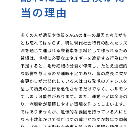
当の理由
多くの人が遺伝や体質をAGAの唯一の原因と考えが
とも忘れてはならず、特に現代社会特有の乱れたリ
流を通じて運ばれる栄養素を原料として作られるた
習慣は、毛根に必要なエネルギーを遮断する行為に
不足すると、毛母細胞の分裂が停滞し、たとえ遺伝
な影響を与えるのが睡眠不足であり、髪の成長に欠
夜更かしが常態化している人は自ら発毛のチャンス
乱して頭皮の血行を悪化させるだけでなく、ホルモ
てしまう可能性があります。また、運動不足は全身
り、老廃物が蓄積しやすい環境を作ってしまいます。
ではありませんが、遺伝的な要因を持っている人に
なら十数年かけて進むはずの薄毛がわずか数年で顕
り、バランスの取れた食事と質の高い睡眠を確保す