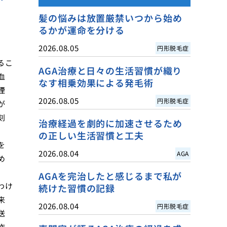
髪の悩みは放置厳禁いつから始め
るかが運命を分ける
2026.08.05
円形脱毛症
るこ
AGA治療と日々の生活習慣が織り
血
なす相乗効果による発毛術
煙
2026.08.05
円形脱毛症
が
刻
治療経過を劇的に加速させるため
、
の正しい生活習慣と工夫
を
2026.08.04
AGA
め
AGAを完治したと感じるまで私が
わけ
続けた習慣の記録
来
2026.08.04
円形脱毛症
送
作