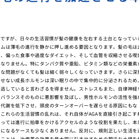
ちですが、日々の生活習慣が髪の健康を左右する土台となってい
ズムは薄毛の進行を静かに押し進める要因となります。髪の毛は
め、偏った食事や過度なダイエット、そして血管を収縮させる喫
他なりません。特にタンパク質や亜鉛、ビタミン類などの栄養素
的な問題がなくても髪は細く弱々しくなっていきます。さらに深
かせない成長ホルモンは深い眠りの中で集中的に分泌されるため
を逃していると言わざるを得ません。ストレスもまた、自律神経
ンバランスそのものに悪影響を及ぼし、男性ホルモンの活性を強
の代謝を低下させ、頭皮のターンオーバーを遅らせる原因にもな
これらの生活習慣の乱れは、それ自体がAGAを直接引き起こす
とっては進行に拍車をかけるアクセルのような役割を果たし、本
著になるケースも少なくありません。反対に、規則正しい生活を
ることは、治療薬の効果を最大限に引き出すための肥沃な土壌を