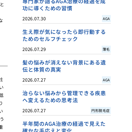
専門家が語るAGA治療の経過を成
と
功に導くための習慣
2026.07.30
AGA
な
生え際が気になったら即行動する
ためのセルフチェック
2026.07.29
薄毛
髪の悩みが消えない背景にある遺
伝と体質の真実
社
2026.07.27
AGA
い
治らない悩みから管理できる疾患
低
へ変えるための思考法
り
2026.07.27
い
円形脱毛症
う
半年間のAGA治療の経過で見えた
重
確かな手応えと変化