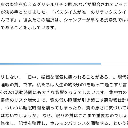
皮の炎症を抑えるグリチルリチン酸2Kなどが配合されているこ
りが決め手となりました。「バスタイムが唯一のリラックスタイ
るんです」。彼女たちの選択は、シャンプーが単なる洗浄剤では
ムであることを示しています。
キリしない」「日中、猛烈な眠気に襲われることがある」。現代
睡眠の質」です。私たちは人生の約3分の1を眠って過ごすと言
分の2の活動時間にも大きな影響を与えてしまいます。集中力の
習慣病のリスク増大まで、質の低い睡眠が引き起こす悪影響は計
れ、ついつい睡眠時間を削ってしまったり、質の悪さに気づいて
はないでしょうか。 なぜ、眠りの質はここまで重要なのでしょ
を修復し、記憶を整理し、ホルモンバランスを調整する、という