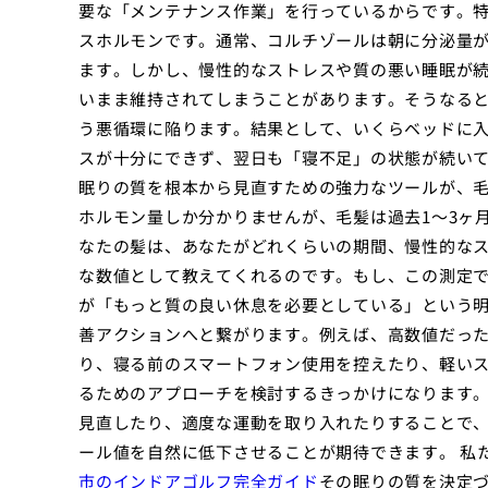
要な「メンテナンス作業」を行っているからです。
スホルモンです。通常、コルチゾールは朝に分泌量
ます。しかし、慢性的なストレスや質の悪い睡眠が
いまま維持されてしまうことがあります。そうなる
う悪循環に陥ります。結果として、いくらベッドに
スが十分にできず、翌日も「寝不足」の状態が続いて
眠りの質を根本から見直すための強力なツールが、
ホルモン量しか分かりませんが、毛髪は過去1〜3ヶ
なたの髪は、あなたがどれくらいの期間、慢性的な
な数値として教えてくれるのです。もし、この測定
が「もっと質の良い休息を必要としている」という明
善アクションへと繋がります。例えば、高数値だっ
り、寝る前のスマートフォン使用を控えたり、軽い
るためのアプローチを検討するきっかけになります
見直したり、適度な運動を取り入れたりすることで
ール値を自然に低下させることが期待できます。 私
市のインドアゴルフ完全ガイド
その眠りの質を決定