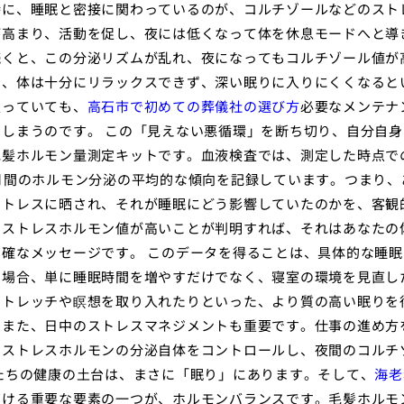
特に、睡眠と密接に関わっているのが、コルチゾールなどのスト
が高まり、活動を促し、夜には低くなって体を休息モードへと導
続くと、この分泌リズムが乱れ、夜になってもコルチゾール値が
と、体は十分にリラックスできず、深い眠りに入りにくくなると
入っていても、
高石市で初めての葬儀社の選び方
必要なメンテナ
しまうのです。 この「見えない悪循環」を断ち切り、自分自身
毛髪ホルモン量測定キットです。血液検査では、測定した時点で
月間のホルモン分泌の平均的な傾向を記録しています。つまり、
ストレスに晒され、それが睡眠にどう影響していたのかを、客観
でストレスホルモン値が高いことが判明すれば、それはあなたの
確なメッセージです。 このデータを得ることは、具体的な睡眠
た場合、単に睡眠時間を増やすだけでなく、寝室の環境を見直し
ストレッチや瞑想を取り入れたりといった、より質の高い眠りを
。また、日中のストレスマネジメントも重要です。仕事の進め方
、ストレスホルモンの分泌自体をコントロールし、夜間のコルチ
たちの健康の土台は、まさに「眠り」にあります。そして、
海老
づける重要な要素の一つが、ホルモンバランスです。毛髪ホルモ