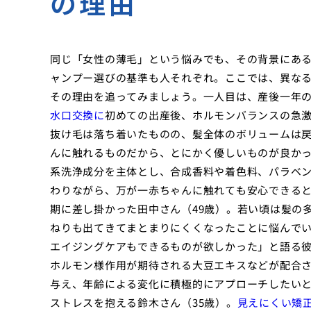
の理由
同じ「女性の薄毛」という悩みでも、その背景にあ
ャンプー選びの基準も人それぞれ。ここでは、異な
その理由を追ってみましょう。一人目は、産後一年の
水口交換に
初めての出産後、ホルモンバランスの急
抜け毛は落ち着いたものの、髪全体のボリュームは
んに触れるものだから、とにかく優しいものが良か
系洗浄成分を主体とし、合成香料や着色料、パラベ
わりながら、万が一赤ちゃんに触れても安心できる
期に差し掛かった田中さん（49歳）。若い頃は髪の
ねりも出てきてまとまりにくくなったことに悩んで
エイジングケアもできるものが欲しかった」と語る
ホルモン様作用が期待される大豆エキスなどが配合
与え、年齢による変化に積極的にアプローチしたい
ストレスを抱える鈴木さん（35歳）。
見えにくい矯