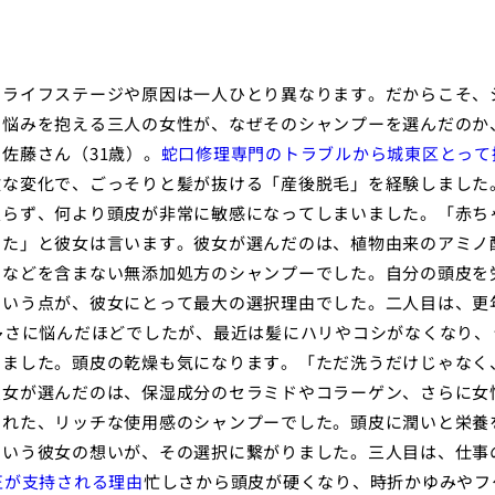
るライフステージや原因は一人ひとり異なります。だからこそ、
る悩みを抱える三人の女性が、なぜそのシャンプーを選んだのか
佐藤さん（31歳）。
蛇口修理専門のトラブルから城東区とって
激な変化で、ごっそりと髪が抜ける「産後脱毛」を経験しました
戻らず、何より頭皮が非常に敏感になってしまいました。「赤ち
った」と彼女は言います。彼女が選んだのは、植物由来のアミノ
ンなどを含まない無添加処方のシャンプーでした。自分の頭皮を
という点が、彼女にとって最大の選択理由でした。二人目は、更
多さに悩んだほどでしたが、最近は髪にハリやコシがなくなり、
いました。頭皮の乾燥も気になります。「ただ洗うだけじゃなく
彼女が選んだのは、保湿成分のセラミドやコラーゲン、さらに女
された、リッチな使用感のシャンプーでした。頭皮に潤いと栄養
という彼女の想いが、その選択に繋がりました。三人目は、仕事
正が支持される理由
忙しさから頭皮が硬くなり、時折かゆみやフ