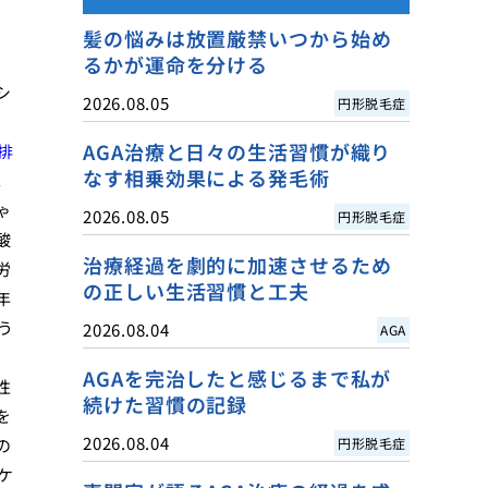
髪の悩みは放置厳禁いつから始め
るかが運命を分ける
シ
2026.08.05
円形脱毛症
、
AGA治療と日々の生活習慣が織り
排
なす相乗効果による発毛術
。
ゃ
2026.08.05
円形脱毛症
酸
治療経過を劇的に加速させるため
労
の正しい生活習慣と工夫
年
う
2026.08.04
AGA
、
AGAを完治したと感じるまで私が
性
続けた習慣の記録
を
2026.08.04
の
円形脱毛症
ケ