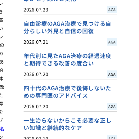
レ
2026.07.23
AGA
き
高
自由診療のAGA治療で見つける自
い
分らしい外見と自信の回復
ン
2026.07.21
AGA
の
の
年代別に見たAGA治療の経過速度
あ
と期待できる改善の度合い
的
2026.07.20
AGA
体
改
四十代のAGA治療で後悔しないた
めの専門医のアドバイス
た
得
2026.07.20
AGA
を
一生治らないからこそ必要な正し
ゾ
い知識と継続的なケア
名
ン
2026.07.19
AGA