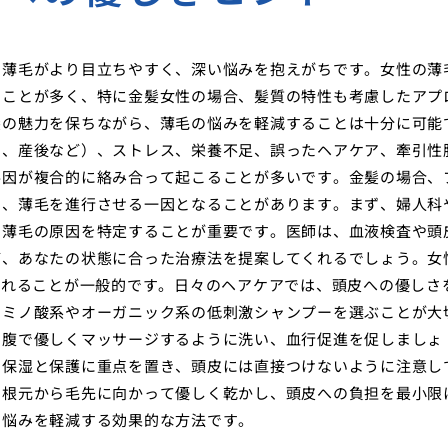
、薄毛がより目立ちやすく、深い悩みを抱えがちです。女性の薄
つことが多く、特に金髪女性の場合、髪質の特性も考慮したアプ
髪の魅力を保ちながら、薄毛の悩みを軽減することは十分に可能
期、産後など）、ストレス、栄養不足、誤ったヘアケア、牽引性
要因が複合的に絡み合って起こることが多いです。金髪の場合、
も、薄毛を進行させる一因となることがあります。まず、婦人科
、薄毛の原因を特定することが重要です。医師は、血液検査や頭
ど、あなたの状態に合った治療法を提案してくれるでしょう。女
されることが一般的です。日々のヘアケアでは、頭皮への優しさ
アミノ酸系やオーガニック系の低刺激シャンプーを選ぶことが大
の腹で優しくマッサージするように洗い、血行促進を促しましょ
の保湿と保護に重点を置き、頭皮には直接つけないように注意し
、根元から毛先に向かって優しく乾かし、頭皮への負担を最小限
の悩みを軽減する効果的な方法です。