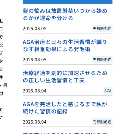
髪の悩みは放置厳禁いつから始め
るかが運命を分ける
毛
2026.08.05
ロ
円形脱毛症
で
AGA治療と日々の生活習慣が織り
脱
なす相乗効果による発毛術
ブ
2026.08.05
円形脱毛症
や
皮
治療経過を劇的に加速させるため
性
の正しい生活習慣と工夫
を最
2026.08.04
AGA
切
AGAを完治したと感じるまで私が
て
続けた習慣の記録
に
2026.08.04
円形脱毛症